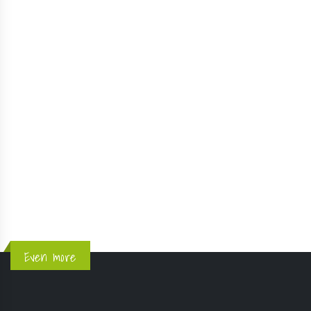
Nouveauté UTHG 2025 : le TMBD !
Le KMV est de retour le 17 août !
Partenariat Instinct x UTHG
1
2
3
4
5
Even more