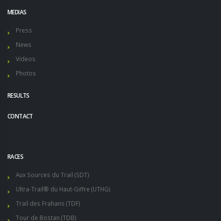
MEDIAS
Press
News
Videos
Photos
RESULTS
CONTACT
RACES
Aux Sources du Trail (SDT)
Ultra-Trail® du Haut-Giffre (UTHG)
Trail des Frahans (TDF)
Tour de Bostan (TDB)