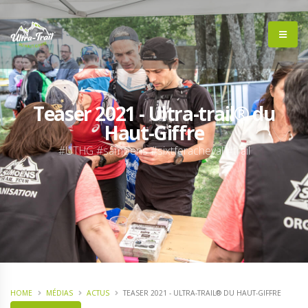
Teaser 2021 - Ultra-trail® du
Haut-Giffre
#UTHG #samoëns #sixtferacheval #trail
HOME
MÉDIAS
ACTUS
TEASER 2021 - ULTRA-TRAIL® DU HAUT-GIFFRE