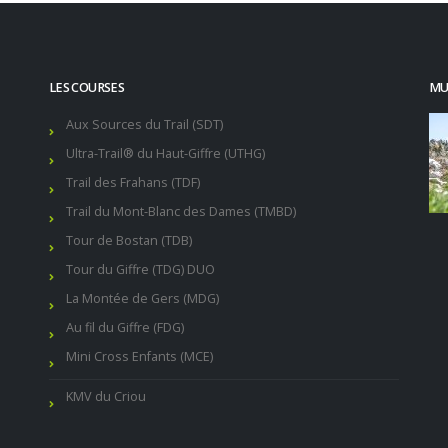
LES COURSES
MUR
Aux Sources du Trail (SDT)
Ultra-Trail® du Haut-Giffre (UTHG)
Trail des Frahans (TDF)
Trail du Mont-Blanc des Dames (TMBD)
Tour de Bostan (TDB)
Tour du Giffre (TDG) DUO
La Montée de Gers (MDG)
Au fil du Giffre (FDG)
Mini Cross Enfants (MCE)
KMV du Criou