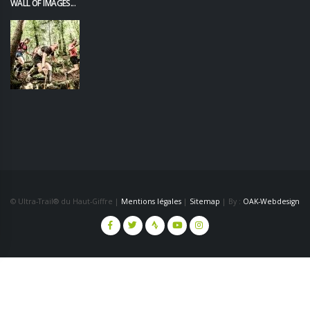
WALL OF IMAGES...
© Ultra-Trail® du Haut-Giffre |
Mentions légales
|
Sitemap
| By :
OAK-Webdesign