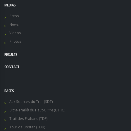
MEDIAS
Press
News
Videos
Photos
RESULTS
CONTACT
RACES
Aux Sources du Trail (SDT)
Ultra-Trail® du Haut-Giffre (UTHG)
Trail des Frahans (TDF)
Tour de Bostan (TDB)