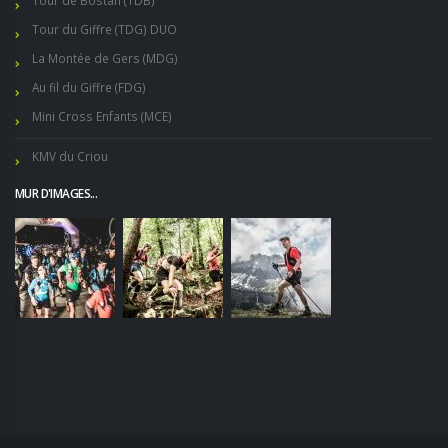
Tour du Giffre (TDG) DUO
La Montée de Gers (MDG)
Au fil du Giffre (FDG)
Mini Cross Enfants (MCE)
KMV du Criou
MUR D'IMAGES...