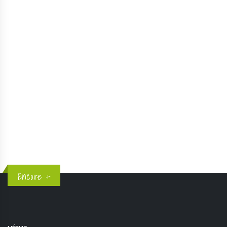
Nouveauté UTHG 2025 : le TMBD !
Le KMV est de retour le 17 août !
Partenariat Instinct x UTHG
1
2
3
4
5
Encore +