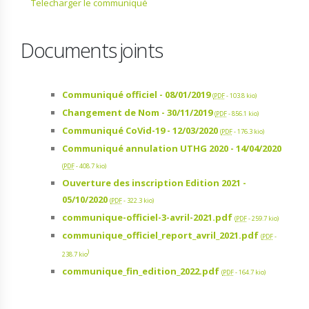
Telecharger le communiqué
Documents joints
Communiqué officiel - 08/01/2019
(
PDF
-
103.8 kio
)
Changement de Nom - 30/11/2019
(
PDF
-
856.1 kio
)
Communiqué CoVid-19 - 12/03/2020
(
PDF
-
176.3 kio
)
Communiqué annulation UTHG 2020 - 14/04/2020
(
PDF
-
408.7 kio
)
Ouverture des inscription Edition 2021 -
05/10/2020
(
PDF
-
322.3 kio
)
communique-officiel-3-avril-2021.pdf
(
PDF
-
259.7 kio
)
communique_officiel_report_avril_2021.pdf
(
PDF
-
)
238.7 kio
communique_fin_edition_2022.pdf
(
PDF
-
164.7 kio
)