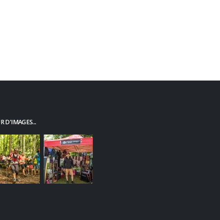
1
2
 D'IMAGES...