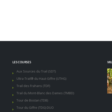
LES COURSES
MUR
Aux Sources du Trail (SDT)
Ultra-Trail® du Haut-Giffre (UTHG)
Trail des Frahans (TDF)
Trail du Mont-Blanc des Dames (TMBD)
Tour de Bostan (TDB)
Tour du Giffre (TDG) DUO