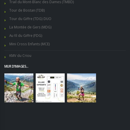
Trail du Mont-Blanc des Dames (TMBD)
Tour de Bostan (TDB)
Tour du Giffre (TDG) DUO
La Montée de Gers (MDG)
Au fil du Giffre (FDG)
Mini Cross Enfants (MCE)
KMV du Criou
MUR D'IMAGES...