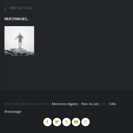
KMV du Criou
MUR D'IMAGES...
© Ultra-Trail® du Haut-Giffre |
Mentions légales
|
Plan du site
| By :
OAK-
Webdesign