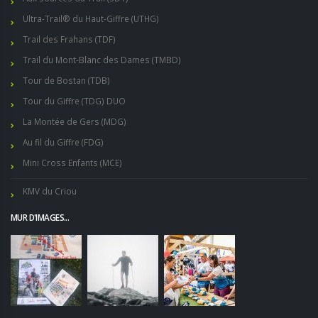
Ultra-Trail® du Haut-Giffre (UTHG)
Trail des Frahans (TDF)
Trail du Mont-Blanc des Dames (TMBD)
Tour de Bostan (TDB)
Tour du Giffre (TDG) DUO
La Montée de Gers (MDG)
Au fil du Giffre (FDG)
Mini Cross Enfants (MCE)
KMV du Criou
MUR D'IMAGES...