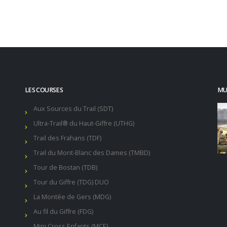
LES COURSES
MUR
Aux Sources du Trail (SDT)
Ultra-Trail® du Haut-Giffre (UTHG)
Trail des Frahans (TDF)
Trail du Mont-Blanc des Dames (TMBD)
Tour de Bostan (TDB)
Tour du Giffre (TDG) DUO
La Montée de Gers (MDG)
Au fil du Giffre (FDG)
Mini Cross Enfants (MCE)