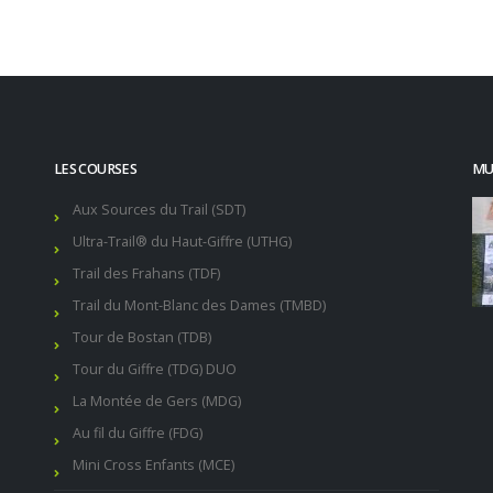
LES COURSES
MUR
Aux Sources du Trail (SDT)
Ultra-Trail® du Haut-Giffre (UTHG)
Trail des Frahans (TDF)
Trail du Mont-Blanc des Dames (TMBD)
Tour de Bostan (TDB)
Tour du Giffre (TDG) DUO
La Montée de Gers (MDG)
Au fil du Giffre (FDG)
Mini Cross Enfants (MCE)