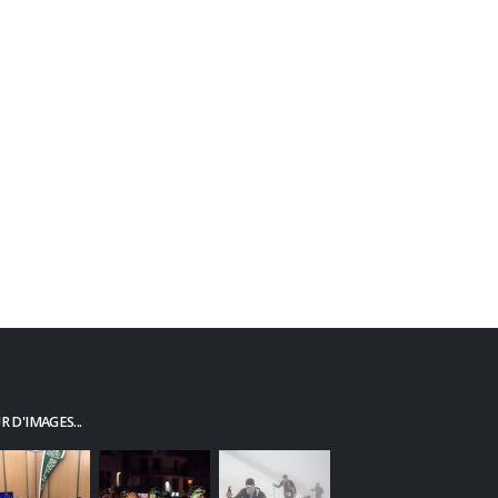
DANS LA MÊME RUBRIQUE
Radio Giffre
La Radio Plus
 D'IMAGES...