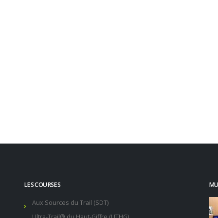
LES COURSES
MUR
Aux Sources du Trail (SDT)
Ultra-Trail® du Haut-Giffre (UTHG)