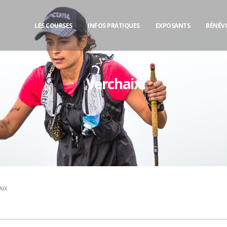
LES COURSES
INFOS PRATIQUES
EXPOSANTS
BÉNÉV
Verchaix
AIX