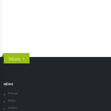
1
2
3
4
5
Encore +
MÉDIAS
Presse
Actus
Vidéos