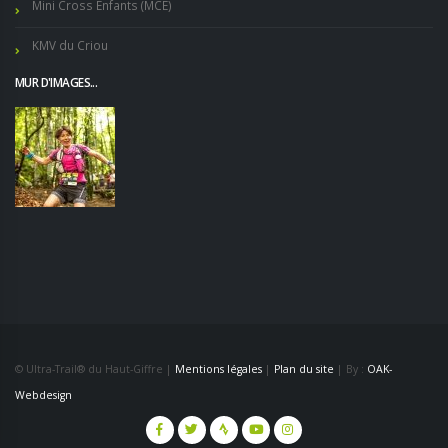
Mini Cross Enfants (MCE)
KMV du Criou
MUR D'IMAGES...
© Ultra-Trail® du Haut-Giffre |
Mentions légales
|
Plan du site
| By :
OAK-
Webdesign