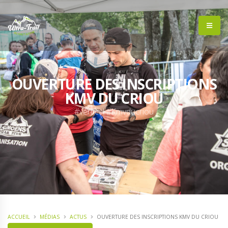
OUVERTURE DES INSCRIPTIONS
KMV DU CRIOU
#vertical #Kmvducriou
ACCUEIL
MÉDIAS
ACTUS
OUVERTURE DES INSCRIPTIONS KMV DU CRIOU