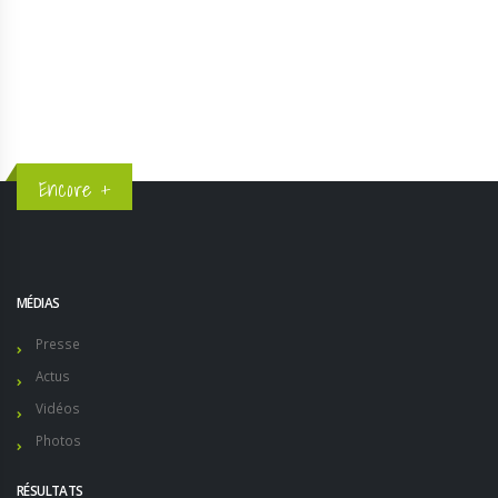
3
4
5
Encore +
MÉDIAS
Presse
Actus
Vidéos
Photos
RÉSULTATS