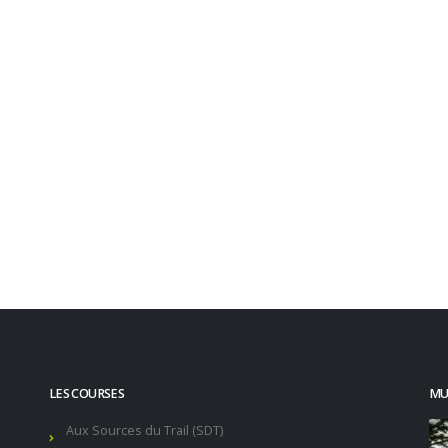
INSCRIPTIONS
 votre course avant qu’il ne soit trop tard.
Cliquez ici
LES COURSES
MUR
Aux Sources du Trail (SDT)