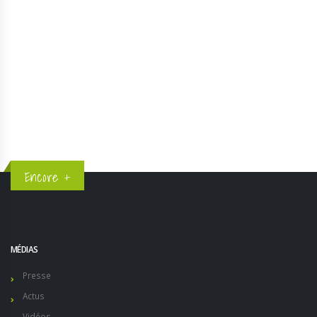
Pâtisserie Froissard - Jaÿsinia
St-Yorre
Brasserie du Giffre
Encore +
MÉDIAS
Presse
Actus
Vidéos