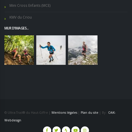
Mini Cross Enfants (MCE)
KMV du Criou
MUR D'IMAGES...
© Ultra-Trail® du Haut-Giffre |
Mentions légales
|
Plan du site
| By :
OAK-
Webdesign